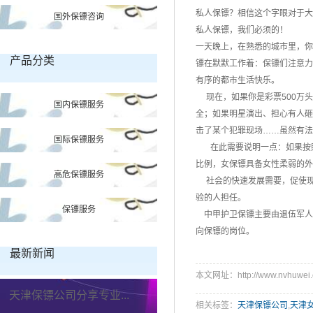
私人保镖？相信这个字眼对于
国外保镖咨询
私人保镖，我们必须的！
一天晚上，在熟悉的城市里，你
产品分类
镖在默默工作着：保镖们注意力
有序的都市生活快乐。
现在，如果你是彩票500万头
国内保镖服务
全；如果明星演出、担心有人砸
击了某个犯罪现场……虽然有法
国际保镖服务
在此需要说明一点：如果按照
比例，女保镖具备女性柔弱的外
高危保镖服务
社会的快速发展需要，促使现
验的人担任。
保镖服务
中甲护卫保镖主要由退伍军人
向保镖的岗位。
最新新闻
本文网址：http://www.nvhuwei.c
天津保镖公司分享专业...
相关标签：
天津保镖公司
,
天津