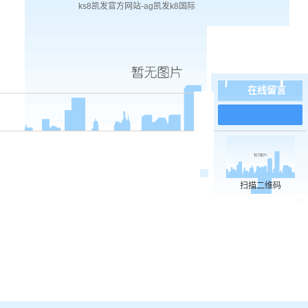
ks8凯发官方网站-ag凯发k8国际
在线留言
在
线
客
服
扫描二维码