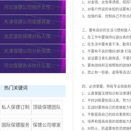
1、对金钱、女色等诱惑，视而
河北保镖公司揭开女性...
2、对客户所说的未知的话要有
3、加强约束、控制自己不检点
天津保镖公司保镖具备...
三、要有良好的生活习惯和做人
龙武道和保镖对私人保...
1、在工作中要保持仪容仪表的
2、在生活中要有爱干净，勤劳
天津保镖公司分析保镖...
3、不要有不良的嗜好(醉酒 打架
4、说话要注意礼貌用语，不要
河北保镖告诉你什么是...
5、要有团结和互相帮助的团体
6、禁止有一些偷、盗等等违法
四、必须掌握、熟练专业技能和
热门关键词
1、认真掌握法律知识和法律课
2、平时训练要刻苦认真，努力
私人保镖订制
顶级保镖团队
3、实战时要用自己的思维能力
4、不断提高自己的综合素质和
5、培养和提高自我的观察能力
国际保镖服务
保镖公司哪家
6、对防火，防盗要有防范措施