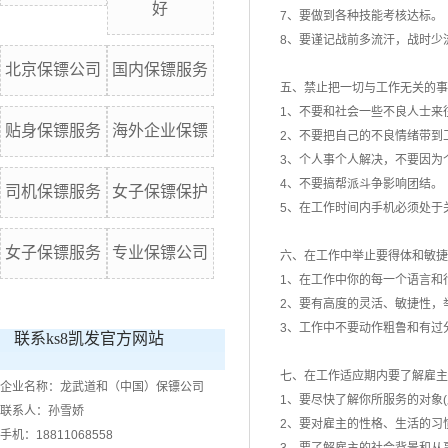
好
7、要做到各种技能考核达标。
8、要谨记战前多流汗，战时少
北京保镖公司
国内保镖服务
五、禁止把一切与工作无关的事
1、不要和社会一些不良人士来
贴身保镖服务
海外企业保镖
2、不要把自己的不良情绪带到
3、个人事个人解决，不要因为
4、不要搞帮派斗争影响团结。
司机保镖服务
女子保镖保护
5、在工作时间内手机必须处于
女子保镖服务
专业保镖公司
六、在工作中举止要得体和敏捷
1、在工作中你的每一个语言和
2、要有高度的灵活、敏捷性，
3、工作中不要动作粗鲁和有过
联系ks8凯发官方网站
七、在工作适应期内要了解雇主
企业名称：龙武道和（中国）保镖公司
1、要尽快了解你所服务的对象(
联系人：孙雪娇
2、要对雇主的性格、生活的习
手机：18811068558