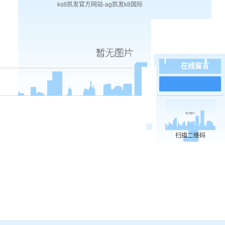
ks8凯发官方网站-ag凯发k8国际
在线留言
在
线
客
服
扫描二维码