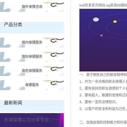
ks8凯发官方网站-ag凯发k8国
国外保镖咨询
产品分类
国内保镖服务
国际保镖服务
高危保镖服务
一、勇于牺牲自己的献身精神和
1、作为一名合格的职业保镖人
保镖服务
2、要有良好的职业道德和个人
3、要有超人，敏捷的思维和过
4、要有一定的法律知识。
最新新闻
5、以客户的安全和利益为己任
天津保镖公司分享专业...
二、加强自我的控制能力和约束