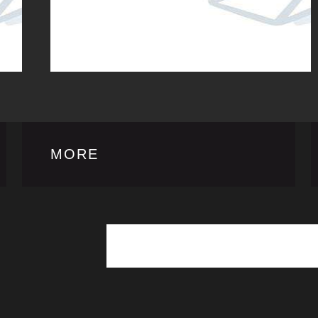
确保雇主的人身及财产的保障。私...
MORE