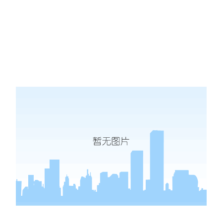
进取，拼搏创新的管理团队和素质过硬，形像良好，服务规范的队伍