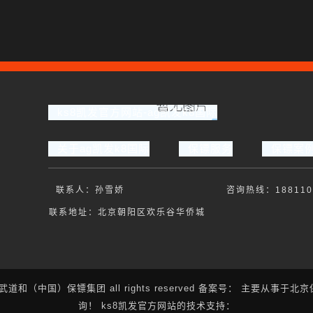
ks8凯发官方网站-ag凯发k8国际
关于ag凯发k8国际
保镖服务
保镖案
新闻中心
在线咨询
联系人：孙雪娇
咨询热线：188110
联系地址：北京朝阳区欢乐谷华侨城
ks8凯发官方网站-ag凯发k8国际
联系ks8凯发官方网站
om/ 龙武道和（中国）保镖集团 all rights reserved 备案号： 主要从事于
北京
询！
ks8凯发官方网站的技术支持：