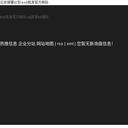
北京保镖公司-ks8凯发官方网站
ks8凯发官方网站-ag凯发k8国际
热推信息
企业分站
网站地图
|
rss
|
xml
|
您暂无新询盘信息！