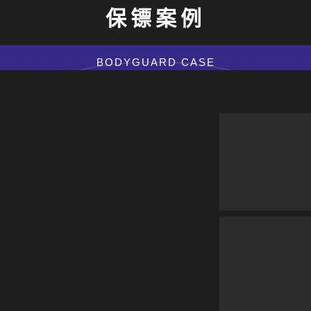
保镖案例
BODYGUARD CASE