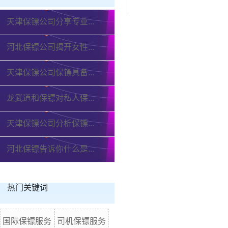
天津保镖公司分享专业...
河北保镖公司揭开女性...
天津保镖公司保镖具备...
龙武道和保镖对私人保...
天津保镖公司分析保镖...
河北保镖告诉你什么是...
热门关键词
国际保镖服务
司机保镖服务