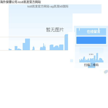
海外保镖公司-ks8凯发官方网站
ks8凯发官方网站-ag凯发k8国际
在线留言
在
线
客
服
扫描二维码