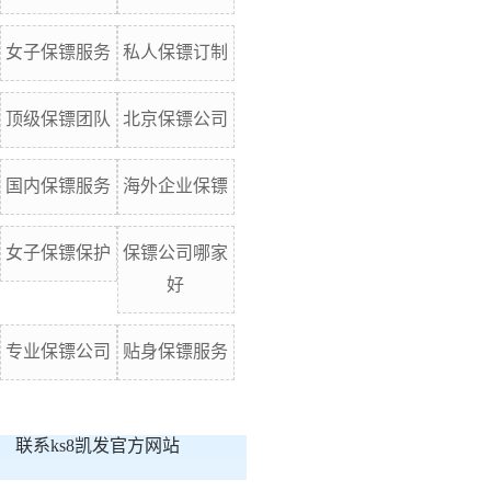
女子保镖服务
私人保镖订制
顶级保镖团队
北京保镖公司
国内保镖服务
海外企业保镖
女子保镖保护
保镖公司哪家
好
专业保镖公司
贴身保镖服务
联系ks8凯发官方网站