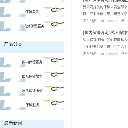
我公司提供的保镖人员全部来
保镖风采
良、专业技能过硬、机智灵活
发布时间：2017-09-13 点
国内外保镖服务
[
国内保镖咨询
]
私人保镖
私人保镖“行规”“我们招聘
产品分类
我们还要对员工进行三至六个
发布时间：2017-09-08 点
国内保镖服务
国际保镖服务
高危保镖服务
保镖服务
最新新闻