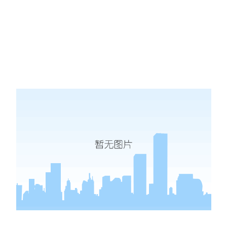
进取，拼搏创新的管理团队和素质过硬，形像良好，服务规范的队伍