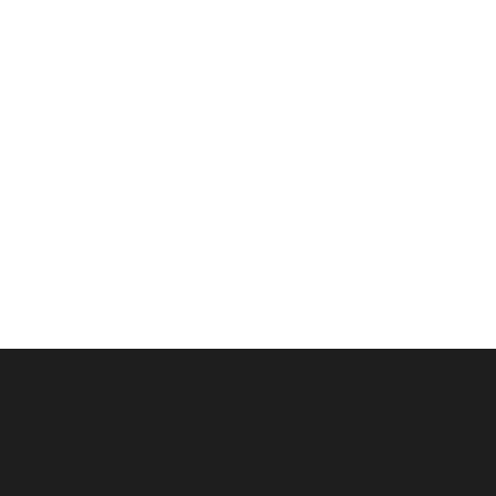
类特卫； d、