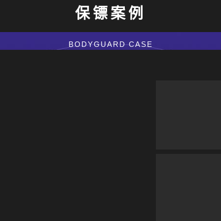
保镖案例
BODYGUARD CASE