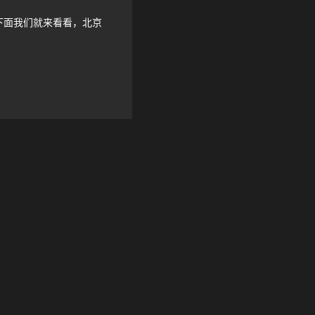
下面我们就来看看，北京