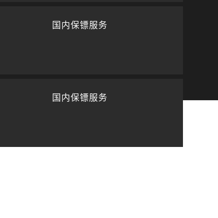
国内保镖服务
国内保镖服务