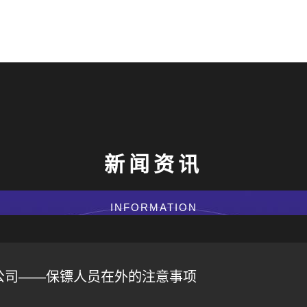
新闻资讯
INFORMATION
公司——保镖人员在外的注意事项