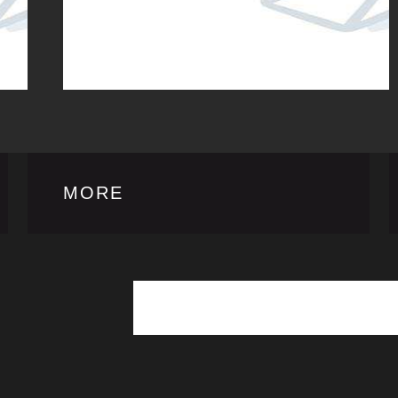
确保雇主的人身及财产的保障。私...
MORE