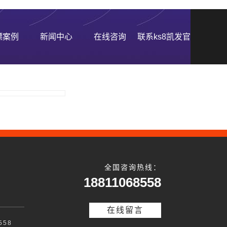
镖案例
新闻中心
在线咨询
联系ks8凯发官
方网站
全国咨询热线：
18811068558
在线留言
558