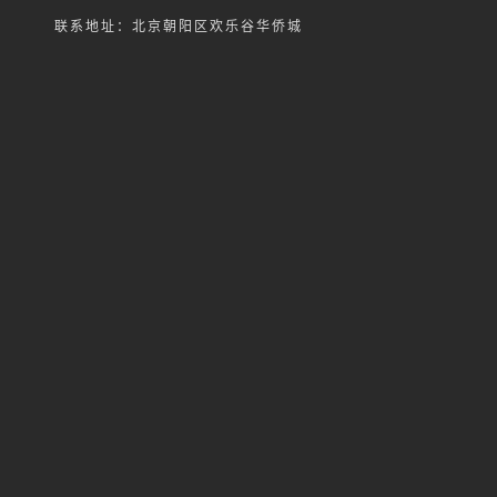
联系地址：北京朝阳区欢乐谷华侨城
ks8凯发官方网站-ag凯发k8国际
联系ks8凯发官方网站