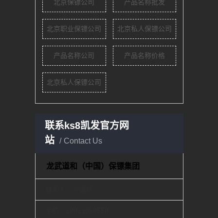
北京保镖公司
产品名称批发
北京职业保镖公司
北京私人保镖公司
产品名称公司
产品名称价格
北京私人保镖公司
联系ks8凯发官方网
站
Contact Us
龙武道和（中国）保镖集团
联系人：孙雪娇
手机：18811068558