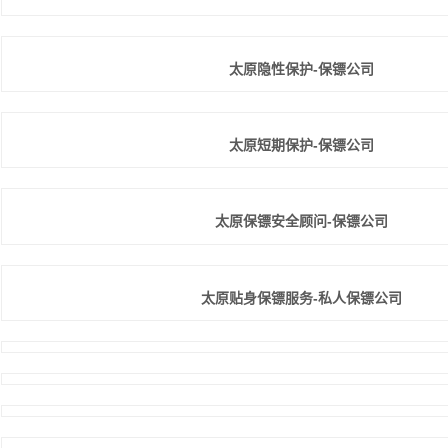
太原隐性保护-保镖公司
太原短期保护-保镖公司
太原保镖安全顾问-保镖公司
太原贴身保镖服务-私人保镖公司