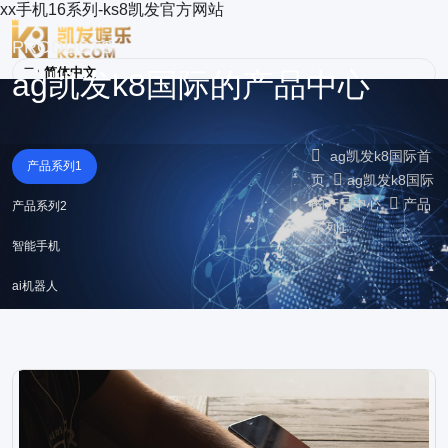
xx手机16系列-ks8凯发官方网站
PRODUCTS
简体中文
ag凯发k8国际的产品中心
ag凯发k8国际首
产品系列1
页
ag凯发k8国际
的产品中心
产品
产品系列2
系列1
智能手机
ai机器人