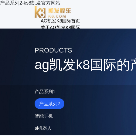
产品系列2-ks8凯发官方网站
AG凯发K8国际首页
关于AG凯发K8国际
AG凯发K8国际的产品中心
服务案例
新闻中心
PRODUCTS
下载中心
ag凯发k8国际
联系KS8凯发官方网站
简体中文
产品系列1
产品系列2
智能手机
ai机器人