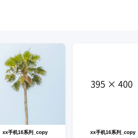
xx手机16系列_copy
xx手机16系列_copy