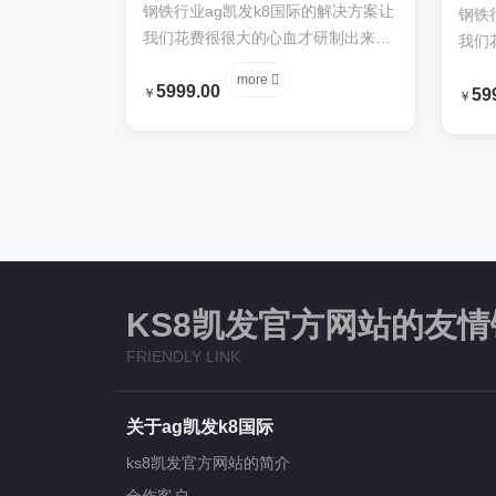
钢铁行业ag凯发k8国际的解决方案让
钢铁
我们花费很很大的心血才研制出来这
我们
些内容专为测试时使用钢铁行业ag凯
些内
more
发k8国际的解决方案让我们花费很很
5999.00
￥
发k
59
￥
大的心血才研制出来这些内容专为测
大的
试时使用钢铁行业ag凯发k8国际的解
试时
决方案让我们花费很很大的心血才研
决方
制出来这些内容专为测试时使用钢铁
制出
行业ag凯发k8国际的解决方案让我们
行业
花费很很大的心血才研制出来这些内
花费
容专为测试时使用钢铁行业ag凯发k8
容专
国际的解决方案让我们花费很很大的
国际
KS8凯发官方网站的友情
心血才研制出来这些内容专为测试时
心血
使用钢铁行业ag凯发k8国际的解决方
FRIENDLY LINK
使用
案让我们花费很很大的心血才研制出
案让
来这些内容专为测试时使用
来这
关于ag凯发k8国际
ks8凯发官方网站的简介