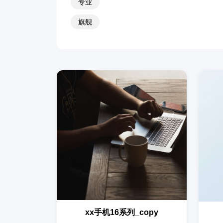
专业
旗舰
xx手机16系列_copy