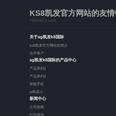
KS8凯发官方网站的友情
FRIENDLY LINK
关于ag凯发k8国际
ks8凯发官方网站的简介
合作客户
ag凯发k8国际的产品中心
产品系列1
产品系列2
智能手机
ai机器人
新闻中心
公司新闻
行业资讯