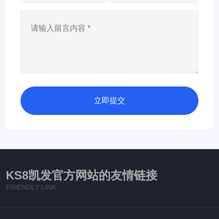
立即提交
KS8凯发官方网站的友情链接
FRIENDLY LINK