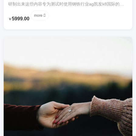
研制出来这些内容专为测试时使用钢铁行业ag凯发k8国际的解
决方案让我们花费很很大的心血才研制出来这些内容专为测试时
more
使用钢铁行业ag凯发k8国际的解决方案让我们花费很很大的心
5999.00
￥
血才研制出来这些内容专为测试时使用钢铁行业ag凯发k8国际
的解决方案让我们花费很很大的心血才研制出来这些内容专为测
试时使用钢铁行业ag凯发k8国际的解决方案让我们花费很很大
的心血才研制出来这些内容专为测试时使用钢铁行业ag凯发k8
国际的解决方案让我们花费很很大的心血才研制出来这些内容专
为测试时使用