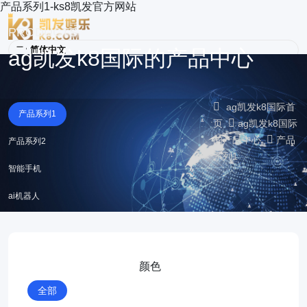
产品系列1-ks8凯发官方网站
PRODUCTS
简体中文
ag凯发k8国际的产品中心
ag凯发k8国际首
产品系列1
页
ag凯发k8国际
的产品中心
产品
产品系列2
系列1
智能手机
ai机器人
颜色
全部