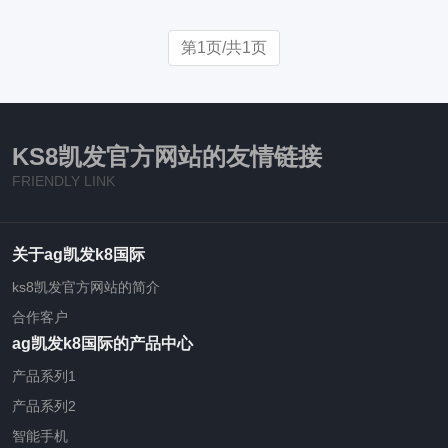
试时使用钢铁行业ag凯发k8国际的解决方案让我们花费很很大
第1页/共1页
的心血才研制出来这些内容专为测试时使用钢铁行业ag凯发k8
国际的解决方案让我们花费很很大的心血才研制出来这些内容专
为测试时使用
KS8凯发官方网站的友情链接
FRIENDLY LINK
关于ag凯发k8国际
ks8凯发官方网站的简介
合作客户
ag凯发k8国际的产品中心
产品系列1
产品系列2
智能手机