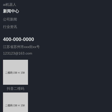
ai机器人
新闻中心
公司新闻
行业资讯
400-000-0000
江苏省苏州市xxx街xx号
123123@163.com
抖音二维码