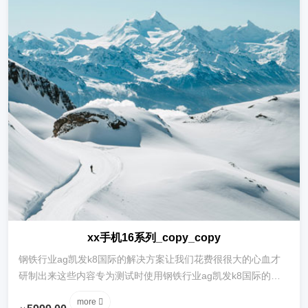
xx手机16系列_copy_copy
钢铁行业ag凯发k8国际的解决方案让我们花费很很大的心血才
研制出来这些内容专为测试时使用钢铁行业ag凯发k8国际的解
决方案让我们花费很很大的心血才研制出来这些内容专为测试时
more