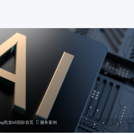
ag凯发k8国际首页
服务案例