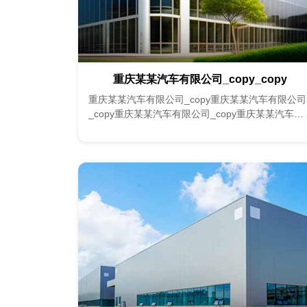
重庆某某汽车有限公司_copy_copy
重庆某某汽车有限公司_copy重庆某某汽车有限公司
_copy重庆某某汽车有限公司_copy重庆某某汽车有
限公司_copy重庆某某汽车有限公司_copy重庆某某
汽车有限公司_copy重庆某某汽车有限公司_copy重
庆某某汽车有限公司_copy重庆某某汽车有限公司
_copy重庆某某汽车有限公司_copy重庆某某汽车有
限公司_copy重庆某某汽车有限公司_copy重庆某某
汽车有限公司_copy重庆某某汽...