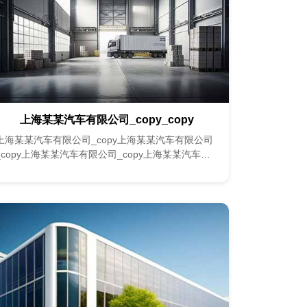
上海某某汽车有限公司_copy_copy
上海某某汽车有限公司_copy上海某某汽车有限公司
_copy上海某某汽车有限公司_copy上海某某汽车有
限公司_copy上海某某汽车有限公司_copy上海某某
汽车有限公司_copy上海某某汽车有限公司_copy上
海某某汽车有限公司_copy上海某某汽车有限公司
_copy上海某某汽车有限公司_copy上海某某汽车有
限公司_copy上海某某汽车有限公司_copy