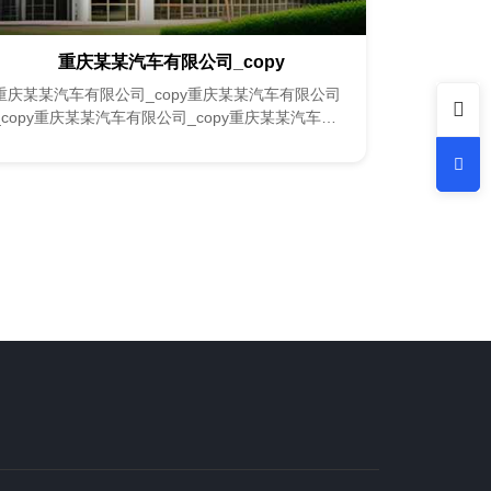
重庆某某汽车有限公司_copy
重庆某某汽车有限公司_copy重庆某某汽车有限公司
_copy重庆某某汽车有限公司_copy重庆某某汽车有
限公司_copy重庆某某汽车有限公司_copy重庆某某
汽车有限公司_copy重庆某某汽车有限公司_copy重
庆某某汽车有限公司_copy重庆某某汽车有限公司
_copy重庆某某汽车有限公司_copy重庆某某汽车有
限公司_copy重庆某某汽车有限公司_copy重庆某某
汽车有限公司_copy重庆某某汽...