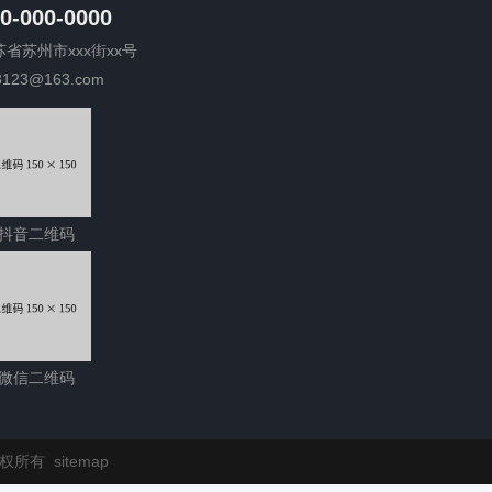
0-000-0000
苏省苏州市xxx街xx号
3123@163.com
抖音二维码
微信二维码
的版权所有
sitemap