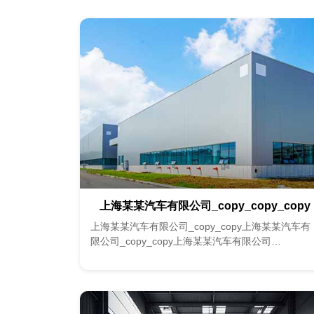
上海某某汽车有限公司_copy_copy_copy
上海某某汽车有限公司_copy_copy上海某某汽车有
限公司_copy_copy上海某某汽车有限公司
_copy_copy上海某某汽车有限公司_copy_copy上
某某汽车有限公司_copy_copy上海某某汽车有限公
司_copy_copy上海某某汽车有限公司_copy_copy
海某某汽车有限公司_copy_copy上海某某汽车有限