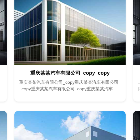
公司_copy_copy重庆某某汽车有限公司
_copy_copy...
_
重庆某某汽车有限公司_copy_copy
重庆某某汽车有限公司_copy重庆某某汽车有限公司
_copy重庆某某汽车有限公司_copy重庆某某汽车有
限公司_copy重庆某某汽车有限公司_copy重庆某某
汽车有限公司_copy重庆某某汽车有限公司_copy重
庆某某汽车有限公司_copy重庆某某汽车有限公司
_copy重庆某某汽车有限公司_copy重庆某某汽车有
限公司_copy重庆某某汽车有限公司_copy重庆某某
汽车有限公司_copy重庆某某汽...
_