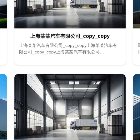
上海某某汽车有限公司_copy_copy
上海某某汽车有限公司_copy_copy上海某某汽车有
限公司_copy_copy上海某某汽车有限公司
_copy_copy上海某某汽车有限公司_copy_copy上海
某某汽车有限公司_copy_copy上海某某汽车有限公
司_copy_copy上海某某汽车有限公司_copy_copy上
海某某汽车有限公司_copy_copy上海某某汽车有限
公司_copy_copy上海某某汽车有限公司
_copy_copy...
_