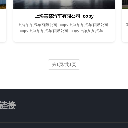
上海某某汽车有限公司_copy
上海某某汽车有限公司_copy上海某某汽车有限公司
_copy上海某某汽车有限公司_copy上海某某汽车有
京
限公司_copy上海某某汽车有限公司_copy上海某某
汽车有限公司_copy上海某某汽车有限公司_copy上
北
海某某汽车有限公司_copy上海某某汽车有限公司
_copy上海某某汽车有限公司_copy上海某某汽车有
限公司_copy上海某某汽车有限公司_copy
第1页/共1页
链接