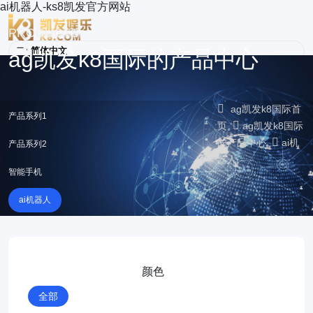
ai机器人-ks8凯发官方网站
PRODUCTS
简体中文
ag凯发k8国际的产品中心
ag凯发k8国际首
产品系列1
页
ag凯发k8国际
的产品中心
ai机
产品系列2
器人
智能手机
ai机器人
颜色
全部