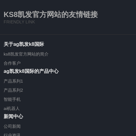
KS8凯发官方网站的友情链接
FRIENDLY LINK
关于ag凯发k8国际
ks8凯发官方网站的简介
合作客户
ag凯发k8国际的产品中心
产品系列1
产品系列2
智能手机
ai机器人
新闻中心
公司新闻
行业资讯