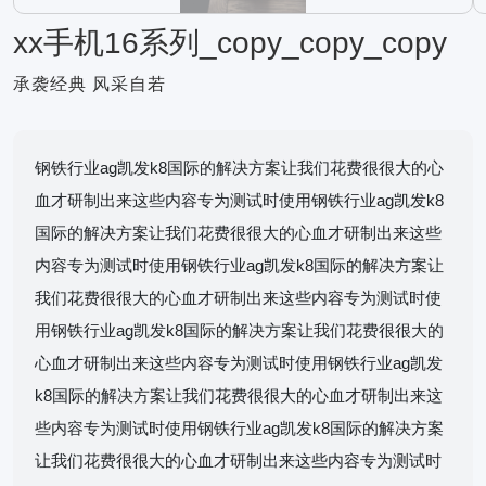
xx手机16系列_copy_copy_copy
承袭经典 风采自若
钢铁行业ag凯发k8国际的解决方案让我们花费很很大的心
血才研制出来这些内容专为测试时使用钢铁行业ag凯发k8
国际的解决方案让我们花费很很大的心血才研制出来这些
内容专为测试时使用钢铁行业ag凯发k8国际的解决方案让
我们花费很很大的心血才研制出来这些内容专为测试时使
用钢铁行业ag凯发k8国际的解决方案让我们花费很很大的
心血才研制出来这些内容专为测试时使用钢铁行业ag凯发
k8国际的解决方案让我们花费很很大的心血才研制出来这
些内容专为测试时使用钢铁行业ag凯发k8国际的解决方案
让我们花费很很大的心血才研制出来这些内容专为测试时