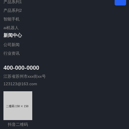
产品系列1
产品系列2
智能手机
ai机器人
新闻中心
公司新闻
行业资讯
400-000-0000
江苏省苏州市xxx街xx号
123123@163.com
抖音二维码