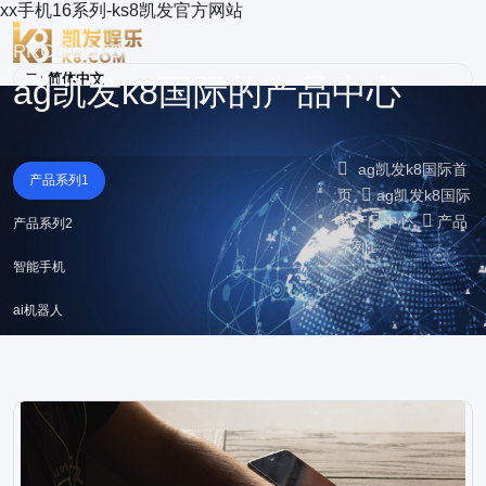
xx手机16系列-ks8凯发官方网站
PRODUCTS
简体中文
ag凯发k8国际的产品中心
ag凯发k8国际首
产品系列1
页
ag凯发k8国际
的产品中心
产品
产品系列2
系列1
智能手机
ai机器人