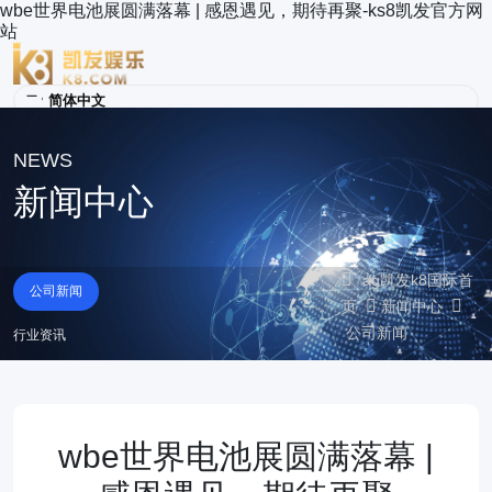
wbe世界电池展圆满落幕 | 感恩遇见，期待再聚-ks8凯发官方网
站
简体中文
NEWS
新闻中心
ag凯发k8国际首
公司新闻
页
新闻中心
公司新闻
行业资讯
wbe世界电池展圆满落幕 |