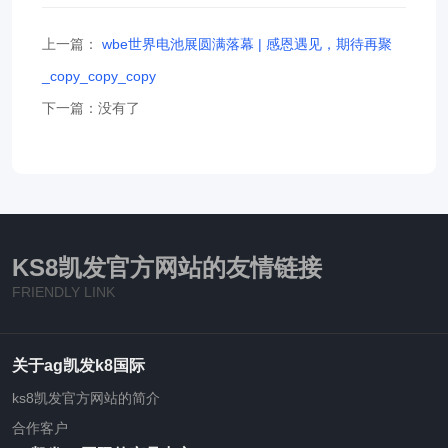
上一篇：
wbe世界电池展圆满落幕 | 感恩遇见，期待再聚
_copy_copy_copy
下一篇：没有了
KS8凯发官方网站的友情链接
FRIENDLY LINK
关于ag凯发k8国际
ks8凯发官方网站的简介
合作客户