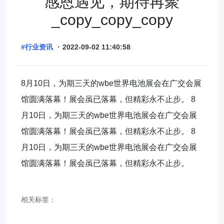
感恩遇见，期待再聚
_copy_copy_copy
#行业资讯
·
2022-09-02 11:40:58
8月10日，为期三天的wbe世界电池展会在广交会展
馆圆满落幕！展会虽已落幕，但精彩永不止步。 8
月10日，为期三天的wbe世界电池展会在广交会展
馆圆满落幕！展会虽已落幕，但精彩永不止步。 8
月10日，为期三天的wbe世界电池展会在广交会展
馆圆满落幕！展会虽已落幕，但精彩永不止步。
相关标签：