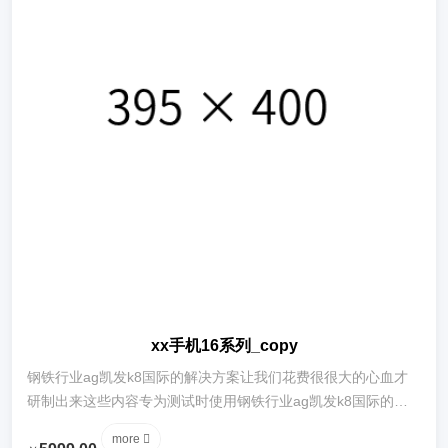
xx手机16系列_copy
钢铁行业ag凯发k8国际的解决方案让我们花费很很大的心血才
研制出来这些内容专为测试时使用钢铁行业ag凯发k8国际的解
决方案让我们花费很很大的心血才研制出来这些内容专为测试时
more