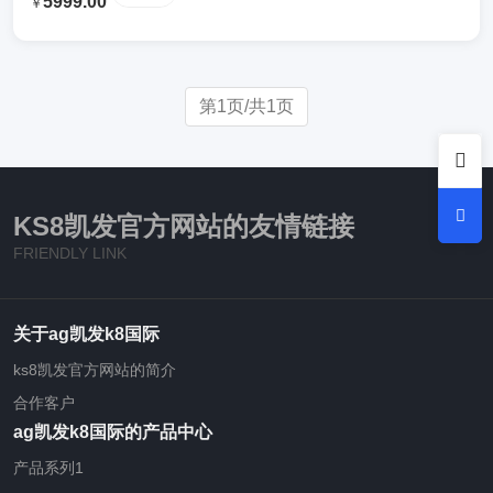
使用钢铁行业ag凯发k8国际的解决方案让我们花费很很大的心
5999.00
￥
血才研制出来这些内容专为测试时使用钢铁行业ag凯发k8国际
的解决方案让我们花费很很大的心血才研制出来这些内容专为测
试时使用钢铁行业ag凯发k8国际的解决方案让我们花费很很大
第1页/共1页
的心血才研制出来这些内容专为测试时使用钢铁行业ag凯发k8
国际的解决方案让我们花费很很大的心血才研制出来这些内容专
为测试时使用
KS8凯发官方网站的友情链接
FRIENDLY LINK
关于ag凯发k8国际
ks8凯发官方网站的简介
合作客户
ag凯发k8国际的产品中心
产品系列1