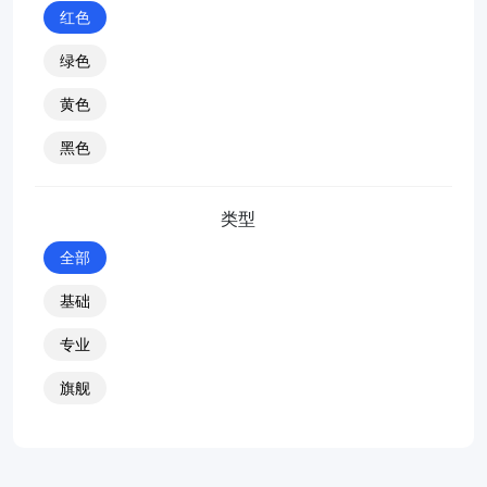
红色
绿色
黄色
黑色
类型
全部
基础
专业
旗舰