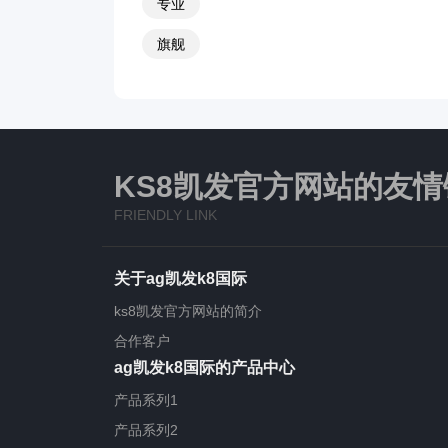
专业
旗舰
KS8凯发官方网站的友情
FRIENDLY LINK
关于ag凯发k8国际
ks8凯发官方网站的简介
合作客户
ag凯发k8国际的产品中心
产品系列1
产品系列2