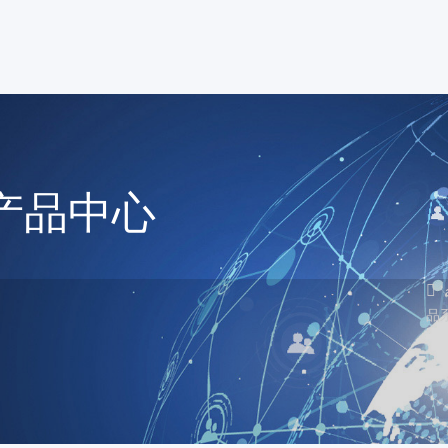
的产品中心
品