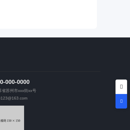
0-000-0000
苏省苏州市xxx街xx号
3123@163.com