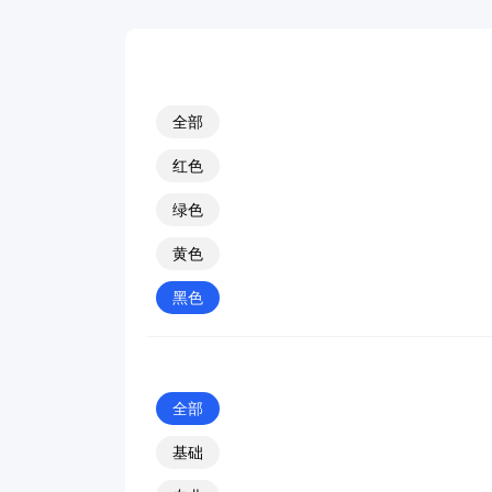
全部
红色
绿色
黄色
黑色
全部
基础