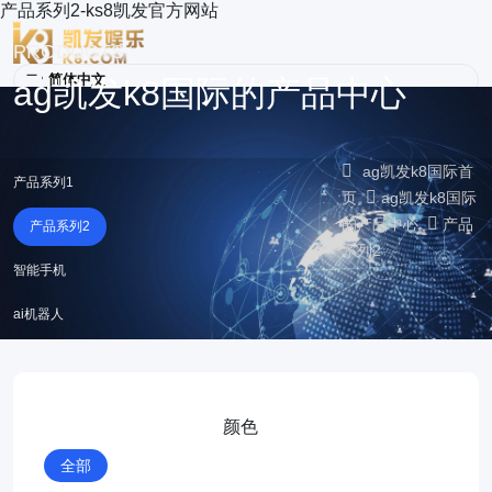
产品系列2-ks8凯发官方网站
PRODUCTS
简体中文
ag凯发k8国际的产品中心
ag凯发k8国际首
产品系列1
页
ag凯发k8国际
的产品中心
产品
产品系列2
系列2
智能手机
ai机器人
颜色
全部