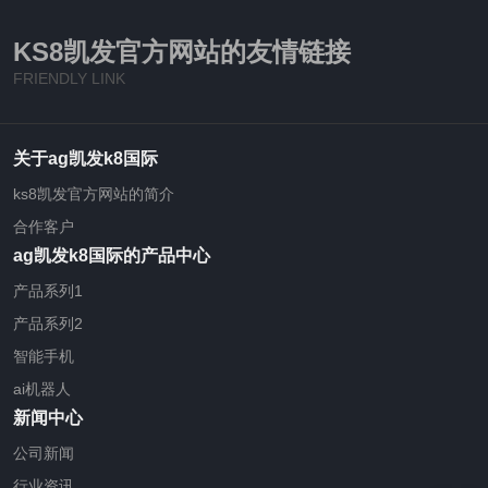
KS8凯发官方网站的友情链接
FRIENDLY LINK
关于ag凯发k8国际
ks8凯发官方网站的简介
合作客户
ag凯发k8国际的产品中心
产品系列1
产品系列2
智能手机
ai机器人
新闻中心
公司新闻
行业资讯