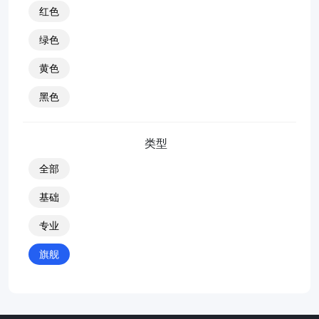
红色
绿色
黄色
黑色
类型
全部
基础
专业
旗舰